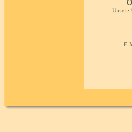
Ö
Unsere S
E-M