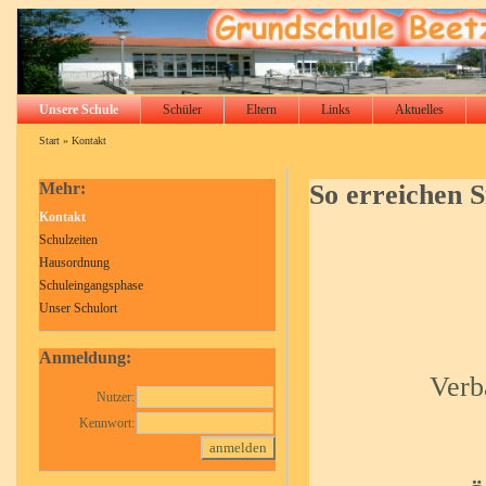
Unsere Schule
Schüler
Eltern
Links
Aktuelles
Start
»
Kontakt
Mehr:
So erreichen S
Kontakt
Schulzeiten
Hausordnung
Schuleingangsphase
Unser Schulort
Anmeldung:
Verb
Nutzer:
Kennwort: