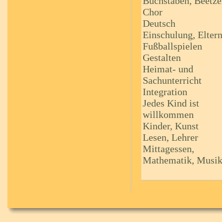
B
uchstaben, Beetze
C
hor
D
eutsch
E
inschulung, Elter
F
ußballspielen
G
estalten
H
eimat- und
Sachunterricht
I
ntegration
J
edes Kind ist
willkommen
K
inder, Kunst
L
esen, Lehrer
M
ittagessen,
Mathematik, Musi