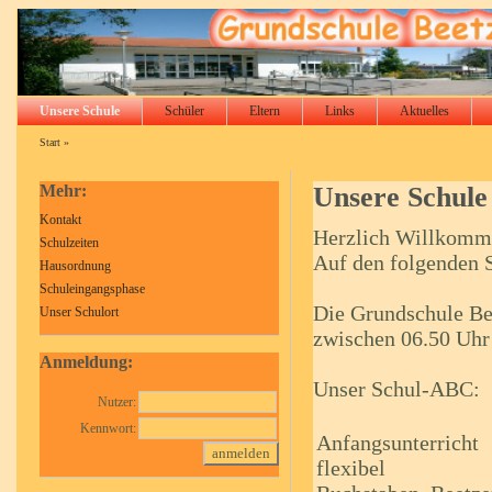
Unsere Schule
Schüler
Eltern
Links
Aktuelles
Start
»
Mehr:
Unsere Schule
Kontakt
Herzlich Willkomme
Schulzeiten
Auf den folgenden S
Hausordnung
Schuleingangsphase
Die Grundschule Bee
Unser Schulort
zwischen 06.50 Uhr
Anmeldung:
Unser Schul-ABC:
Nutzer:
Kennwort:
A
nfangsunterricht
flexibel